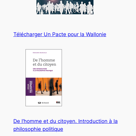
n
h
e
e
e
r
n
t
Télécharger Un Pacte pour la Wallonie
r
e
d
é
s
o
b
é
i
s
s
De l’homme et du citoyen. Introduction à la
a
philosophie politique
n