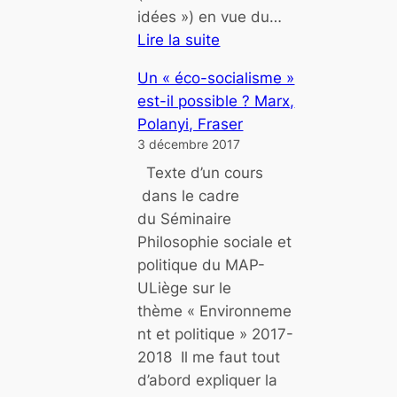
idées ») en vue du…
s
Lire la suite
e
:
n
Un « éco-socialisme »
P
s
est-il possible ? Marx,
o
u
Polanyi, Fraser
u
s
3 décembre 2017
r
c
Texte d’un cours
q
o
dans le cadre
u
m
du Séminaire
o
m
Philosophie sociale et
i
u
politique du MAP-
l
n
ULiège sur le
e
i
thème « Environneme
P
s
nt et politique » 2017-
S
2018 Il me faut tout
d
d’abord expliquer la
o