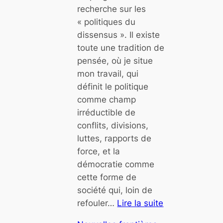
p
recherche sur les
e
o
« politiques du
d
p
dissensus ». Il existe
r
u
toute une tradition de
o
l
pensée, où je situe
i
i
mon travail, qui
t
s
définit le politique
s
m
comme champ
,
e
irréductible de
p
conflits, divisions,
l
»
luttes, rapports de
u
force, et la
s
?
démocratie comme
d
cette forme de
e
société qui, loin de
l
refouler…
Lire la suite
i
:
b