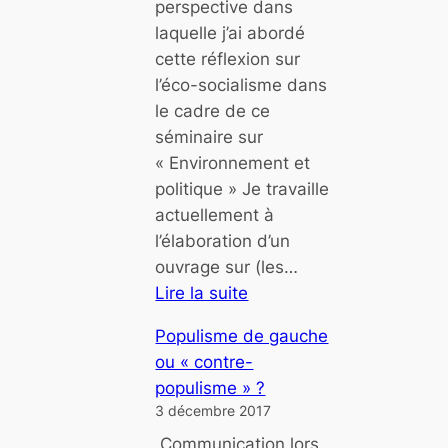
perspective dans
i
laquelle j’ai abordé
t
cette réflexion sur
p
l’éco-socialisme dans
r
le cadre de ce
i
séminaire sur
v
« Environnement et
i
politique » Je travaille
l
actuellement à
é
l’élaboration d’un
g
ouvrage sur (les…
i
Lire la suite
e
:
r
Populisme de gauche
U
l
ou « contre-
n
a
populisme » ?
«
v
3 décembre 2017
o
Communication lors