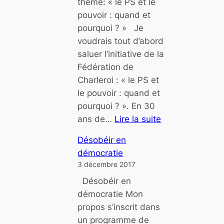
thème: « le PS et le
g
x
pouvoir : quand et
a
,
pourquoi ? » Je
u
P
voudrais tout d’abord
c
o
saluer l’initiative de la
h
l
Fédération de
e
a
Charleroi : « le PS et
o
n
le pouvoir : quand et
u
y
pourquoi ? ». En 30
«
i
ans de…
Lire la suite
,
:
c
F
Désobéir en
«
o
r
démocratie
n
a
3 décembre 2017
P
t
s
Désobéir en
l
r
e
démocratie Mon
u
e
r
propos s’inscrit dans
s
-
un programme de
d