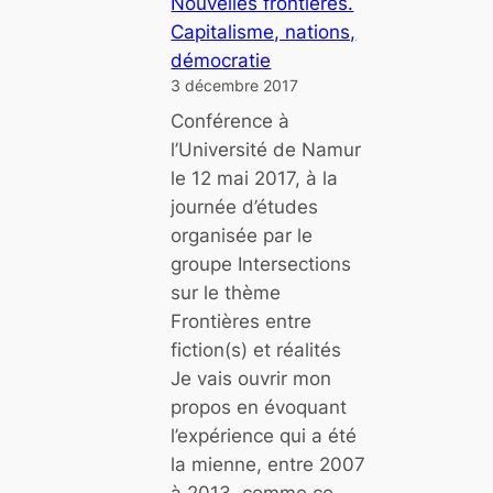
Nouvelles frontières.
D
e
Capitalisme, nations,
é
r
démocratie
s
t
3 décembre 2017
o
é
Conférence à
b
s
l’Université de Namur
é
le 12 mai 2017, à la
i
»
journée d’études
r
?
organisée par le
e
groupe Intersections
n
sur le thème
d
Frontières entre
é
fiction(s) et réalités
m
Je vais ouvrir mon
o
propos en évoquant
c
l’expérience qui a été
r
la mienne, entre 2007
a