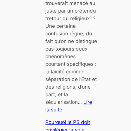
trouverait menacé au
juste par un prétendu
“retour du religieux” ?
Une certaine
confusion règne, du
fait qu’on ne distingue
pas toujours deux
phénomènes
pourtant spécifiques :
la laïcité comme
séparation de l’État et
des religions, d’une
part, et la
sécularisation…
Lire
la suite
:
Pourquoi le PS doit
D
privilégier la voie