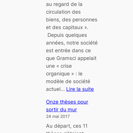
au regard de la
n
circulation des
t
biens, des personnes
i
et des capitaux ».
è
Depuis quelques
r
années, notre société
e
est entrée dans ce
s
que Gramsci appelait
.
une « crise
C
organique » : le
a
modèle de société
p
actuel…
Lire la suite
i
:
t
Onze thèses pour
Q
a
sortir du mur
u
l
24 mai 2017
e
i
Au départ, ces 11
l
s