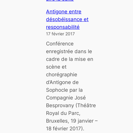
e
a
:
l
t
Antigone entre
O
i
i
désobéissance et
n
e
e
responsabilité
z
n
17 février 2017
e
s
Conférence
t
o
enregistrée dans le
h
c
cadre de la mise en
è
i
scène et
s
a
chorégraphie
e
l
d’Antigone de
s
e
Sophocle par la
p
t
Compagnie José
o
l
Besprovany (Théâtre
u
i
Royal du Parc,
r
e
Bruxelles, 19 janvier –
s
n
18 février 2017).
o
i