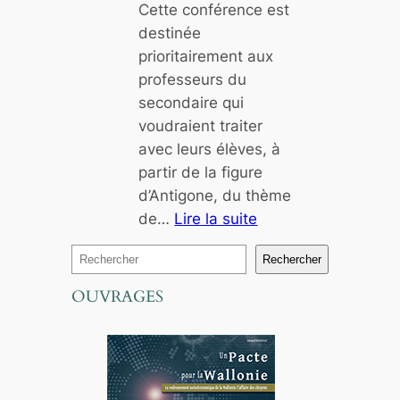
Cette conférence est
r
d
destinée
t
e
prioritairement aux
i
n
professeurs du
r
t
secondaire qui
d
i
voudraient traiter
u
t
avec leurs élèves, à
m
a
partir de la figure
u
i
d’Antigone, du thème
r
r
de…
Lire la suite
e
:
R
Rechercher
A
?
e
n
OUVRAGES
c
t
h
i
e
g
r
o
c