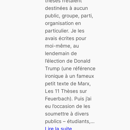
thèses n’étaient
l
m
destinées à aucun
e
e
public, groupe, parti,
d
,
organisation en
i
n
particulier. Je les
a
a
avais écrites pour
l
t
moi-même, au
e
i
lendemain de
c
o
l’élection de Donald
t
n
Trump (une référence
i
s
ironique à un fameux
q
,
petit texte de Marx,
u
d
Les 11 Thèses sur
e
é
Feuerbach). Puis j’ai
e
m
eu l’occasion de les
n
o
soumettre à divers
t
c
publics – étudiants,…
r
r
Lire la suite