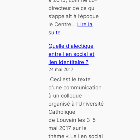
à 2013, comme co-
t
directeur de ce qui
i
s’appelait à l’époque
e
le Centre…
Lire la
suite
:
Quelle dialectique
N
entre lien social et
o
lien identitaire ?
u
24 mai 2017
v
Ceci est le texte
e
d’une communication
l
à un colloque
l
organisé à l’Université
e
Catholique
s
de Louvain les 3-5
f
mai 2017 sur le
r
thème « Le lien social
o