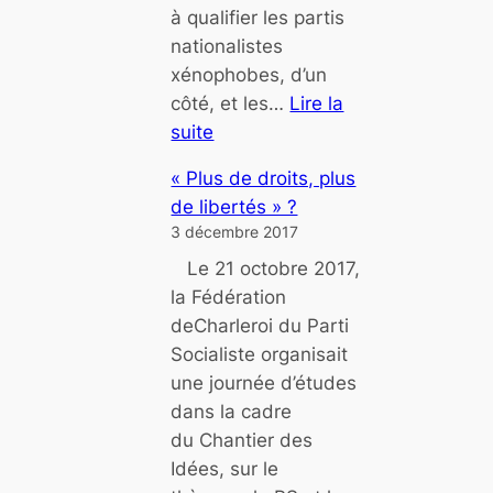
à qualifier les partis
t
nationalistes
-
xénophobes, d’un
i
côté, et les…
Lire la
l
suite
p
:
o
« Plus de droits, plus
P
s
de libertés » ?
o
s
3 décembre 2017
p
i
Le 21 octobre 2017,
u
b
la Fédération
l
l
deCharleroi du Parti
i
e
Socialiste organisait
s
une journée d’études
m
?
dans la cadre
e
M
du Chantier des
d
a
Idées, sur le
e
r