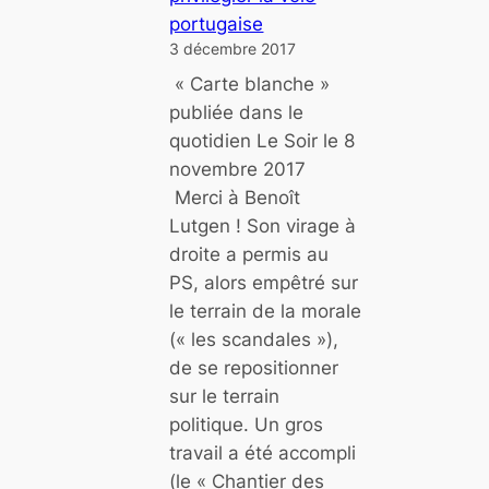
e
portugaise
l
3 décembre 2017
a
« Carte blanche »
l
publiée dans le
a
quotidien Le Soir le 8
ï
novembre 2017
c
Merci à Benoît
i
Lutgen ! Son virage à
t
droite a permis au
é
PS, alors empêtré sur
c
le terrain de la morale
o
(« les scandales »),
m
de se repositionner
m
sur le terrain
e
politique. Un gros
d
travail a été accompli
i
(le « Chantier des
s