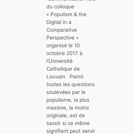
é
i
du colloque
c
e
« Populism & the
o
p
Digital in a
-
o
Comparative
s
r
Perspective »
o
t
organisé le 10
c
u
octobre 2017 à
i
g
l’Université
a
a
Catholique de
l
i
Louvain Parmi
i
s
toutes les questions
s
e
soulevées par le
m
populisme, la plus
e
massive, la moins
originale, est de
»
savoir si ce même
e
signifiant peut servir
s