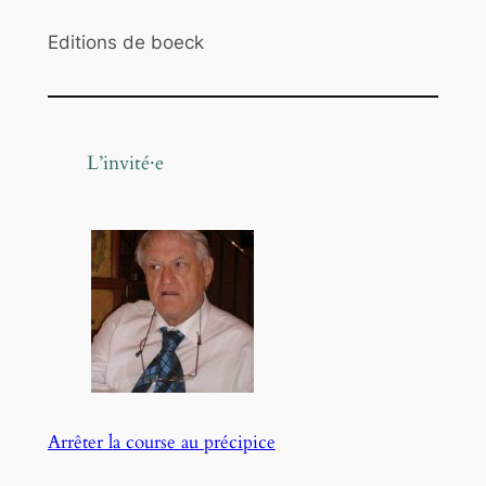
c
Editions de boeck
e
e
t
r
L’invité·e
e
s
p
o
n
s
a
b
i
l
Arrêter la course au précipice
i
t